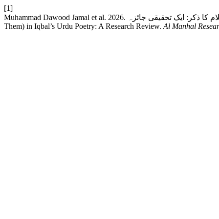
[1]
Muhammad Dawood Jamal et al. 2026. کلام اقبال اردو میں انبیاء علیھم السلام کا ذکر: ایک تحقیقی جائزہ: Mention of the Prophets (Peace Be Upon
Them) in Iqbal’s Urdu Poetry: A Research Review.
Al Manhal Resear